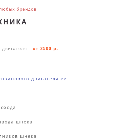
 любых брендов
ХНИКА
 двигателя
-
от 2500 р.
ензинового двигателя
>>
мохода
ивода шнека
пников шнека